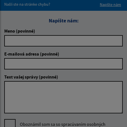
Našli ste na stránke chybu?
Napíšte nám
Napíšte nám:
Meno (povinné)
E-mailová adresa (povinné)
Text vašej správy (povinné)
Oboznámil som sa so
spracúvaním osobných