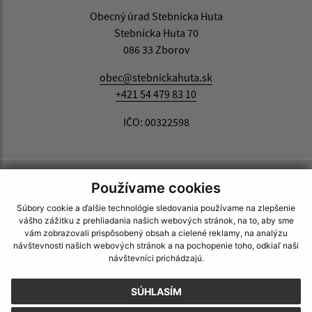
Obecný úrad Stebnícka Huta
Stebnícka Huta 70
086 33 Zborov
obec@stebnickahuta.sk
+421 54 479 83 10
IČO: 00322598
Používame cookies
Súbory cookie a ďalšie technológie sledovania používame na zlepšenie
vášho zážitku z prehliadania našich webových stránok, na to, aby sme
vám zobrazovali prispôsobený obsah a cielené reklamy, na analýzu
návštevnosti našich webových stránok a na pochopenie toho, odkiaľ naši
návštevníci prichádzajú.
SÚHLASÍM