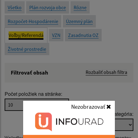
Všetko
Plán rozvoja obce
Rôzne
Rozpočet-Hospodárenie
Územný plán
Voľby/Referendá
VZN
Zasadnutia OZ
Životné prostredie
Filtrovať obsah
Rozbaliť obsah filtra
Názov:
Počet položiek na stránke:
Popis:
Nezobrazovať
Podkategória:
Dátum zverejnenia od:
Výsledky vyhľadávania v
Voľby/Referendá
(počet dokumentov