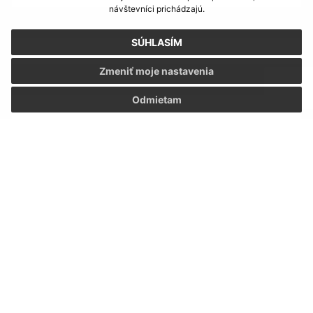
návštevníci prichádzajú.
E-mailová adresa (povinné)
SÚHLASÍM
Zmeniť moje nastavenia
Text vašej správy (povinné)
Odmietam
Oboznámil som sa so
spracúvaním osobných
údajov
Google reCaptcha Response
Odoslať správu