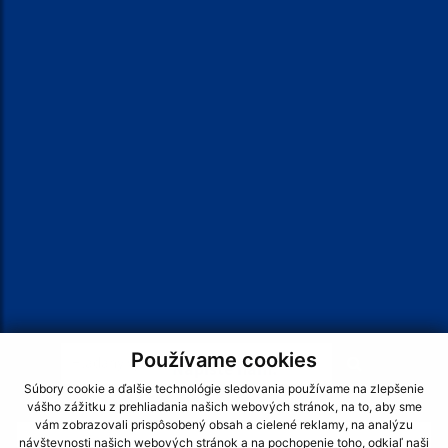
† BOHOSLUŽBY †
VIAC >>>
Je táto stránka užitočná?
Áno
Nie
Boli tieto 
Boli 
Našli ste na stránke chybu?
Napíšte nám
Hľadaný výraz...
Používame cookies
Napíšte nám:
Súbory cookie a ďalšie technológie sledovania používame na zlepšenie
Meno (povinné)
vášho zážitku z prehliadania našich webových stránok, na to, aby sme
vám zobrazovali prispôsobený obsah a cielené reklamy, na analýzu
návštevnosti našich webových stránok a na pochopenie toho, odkiaľ naši