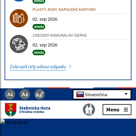
streda
PLASTY, KOVY, NÁPOJOVÉ KARTÓNY
02. sep 2026
streda
ZMESOVÝ KOMUNÁLNY ODPAD
02. sep 2026
streda
Zobraziť celý odvoz odpadu
Slovenčina
ÚRADNÁ TABUĽA
Stebnícka Huta
Menu
16.07.2026 | Rôzne
Oficiálna stránka
Výzva na vykonanie výrubu/okliesnenia stromov a iných
porastov