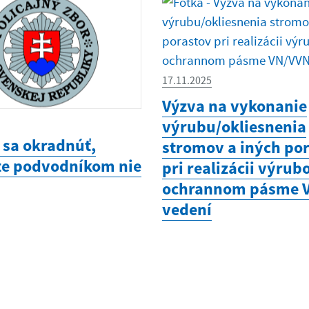
17.11.2025
Výzva na vykonanie
výrubu/okliesnenia
 sa okradnúť,
stromov a iných po
te podvodníkom nie
pri realizácii výrub
ochrannom pásme 
vedení