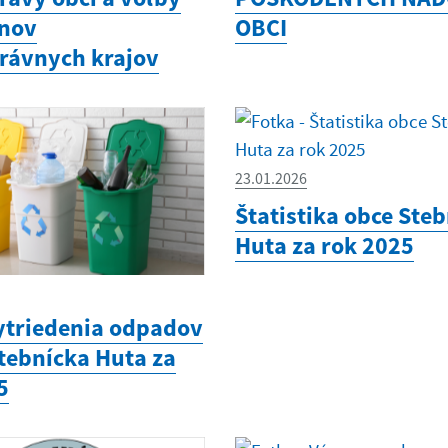
ánov
OBCI
rávnych krajov
23.01.2026
Štatistika obce Ste
Huta za rok 2025
ytriedenia odpadov
Stebnícka Huta za
5