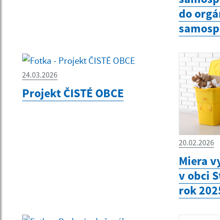
do org
samosp
24.03.2026
Projekt ČISTÉ OBCE
20.02.2026
Miera v
v obci 
rok 202