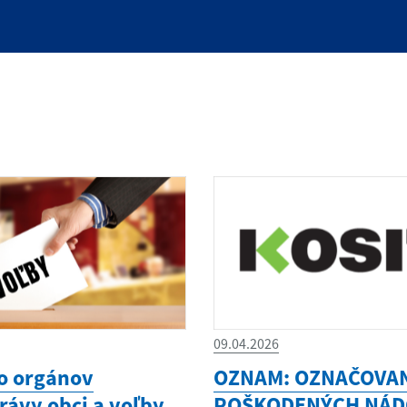
09.04.2026
o orgánov
OZNAM: OZNAČOVA
ávy obci a voľby
POŠKODENÝCH NÁD