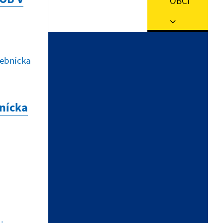
OBCI
29.12.2025 | Územný plán
Oznámenie o strategickom
dokumente
11.11.2025 | VZN
VZN obce Stebnícka Huta č.
2025/1
bnícka
21.10.2025 | Zasadnutia OZ
Uznesenie z rokovania Obecného
zastupiteľstva obce Stebnícka
Huta, ktoré sa konalo dňa
02.10.2025
Zobraziť ďalšie oznamy