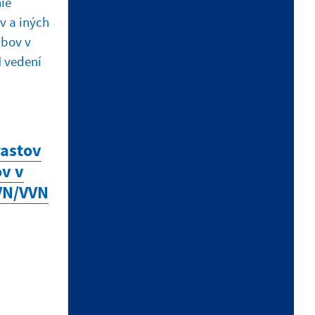
ÚRADNÉ HODINY
Deň
Čas
Pondelok:
7:00 - 15:30
rastov
Utorok:
7:00 - 15:30
ov v
Streda:
7:00 - 15:30
VN/VVN
Štvrtok:
7:00 - 15:30
Piatok:
7:00 - 15:30
Obedňajšia prestávka:
11:30 -
12:00