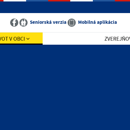
Seniorská verzia
Mobilná aplikácia
VOT V OBCI
ZVEREJŇO