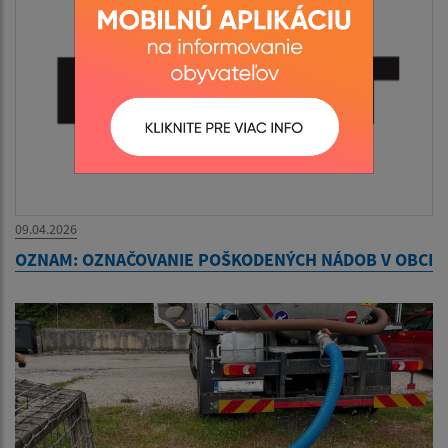
09.04.2026
OZNAM: OZNAČOVANIE POŠKODENÝCH NÁDOB V OBCI