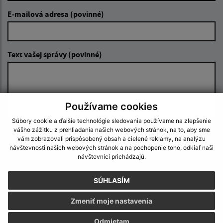
E-mailová adresa (povinné)
Text vašej správy (povinné)
Používame cookies
Súbory cookie a ďalšie technológie sledovania používame na zlepšenie
vášho zážitku z prehliadania našich webových stránok, na to, aby sme
Oboznámil som sa so
spracúvaním osobných
vám zobrazovali prispôsobený obsah a cielené reklamy, na analýzu
údajov
návštevnosti našich webových stránok a na pochopenie toho, odkiaľ naši
návštevníci prichádzajú.
Google reCaptcha Response
Odoslať správu
SÚHLASÍM
Zmeniť moje nastavenia
Odmietam