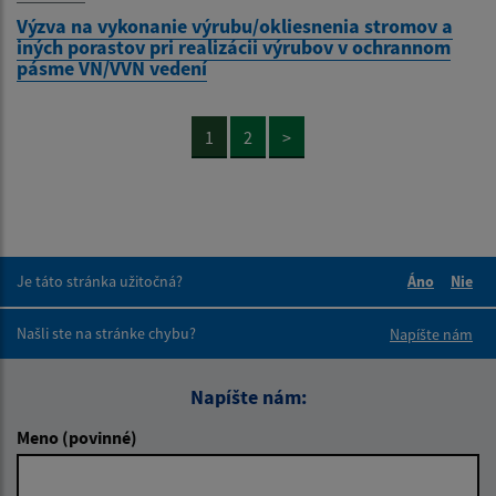
Výzva na vykonanie výrubu/okliesnenia stromov a
iných porastov pri realizácii výrubov v ochrannom
pásme VN/VVN vedení
1
2
>
Je táto stránka užitočná?
Áno
Nie
Boli tieto 
Boli 
Našli ste na stránke chybu?
Napíšte nám
Napíšte nám:
Meno (povinné)