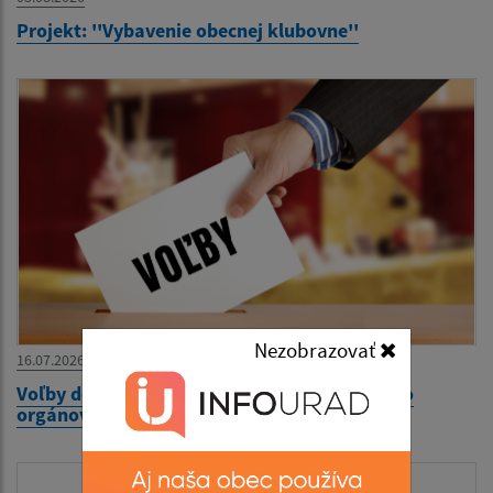
Projekt: ''Vybavenie obecnej klubovne''
Nezobrazovať
16.07.2026
Voľby do orgánov samosprávy obci a voľby do
orgánov samosprávnych krajov