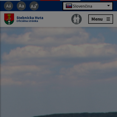
Slovenčina
Stebnícka Huta
Menu
Oficiálna stránka