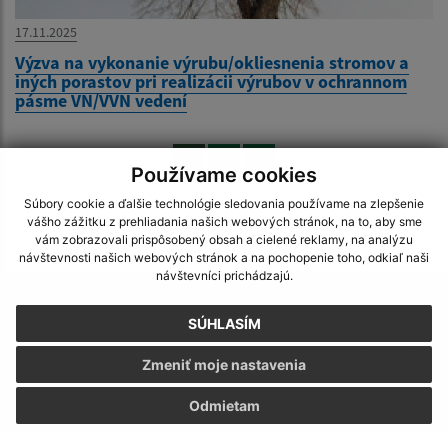
17.11.2025
Výzva na vykonanie výrubu/okliesnenia stromov a
iných porastov pri realizácii výrubov v ochrannom
pásme VN/VVN vedení
1
2
>
Používame cookies
Súbory cookie a ďalšie technológie sledovania používame na zlepšenie
vášho zážitku z prehliadania našich webových stránok, na to, aby sme
vám zobrazovali prispôsobený obsah a cielené reklamy, na analýzu
návštevnosti našich webových stránok a na pochopenie toho, odkiaľ naši
návštevníci prichádzajú.
Je táto stránka užitočná?
Áno
Nie
Boli tieto 
Boli 
SÚHLASÍM
Našli ste na stránke chybu?
Napíšte nám
Zmeniť moje nastavenia
Napíšte nám:
Odmietam
Meno (povinné)