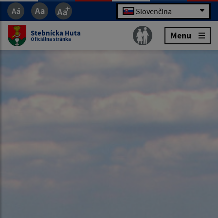
Slovenčina
Stebnícka Huta
Menu
Oficiálna stránka