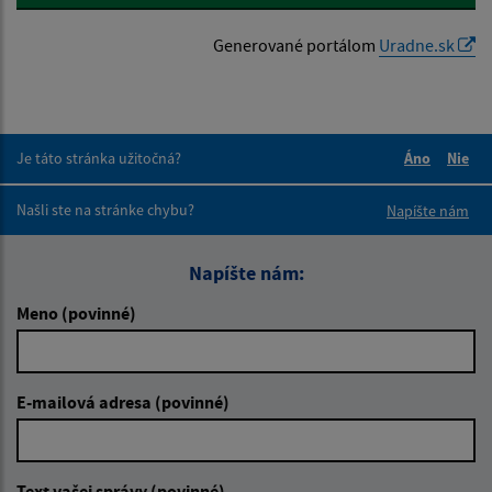
Generované portálom
Uradne.sk
Je táto stránka užitočná?
Áno
Nie
Boli tieto 
Boli 
Našli ste na stránke chybu?
Napíšte nám
Napíšte nám:
Meno (povinné)
E-mailová adresa (povinné)
Text vašej správy (povinné)