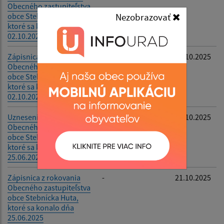
Obecného zastupiteľstva
Filtrovať
Reset
obce Stebnícka Huta,
Nezobrazovať
ktoré sa konalo dňa
02.10.2025
Zápisnica z rokovania
-
21.10.2025
Obecného zastupiteľstva
obce Stebnícka Huta,
ktoré sa konalo dňa
02.10.2025
Uznesenie z rokovania
-
21.10.2025
Obecného zastupiteľstva
obce Stebnícka Huta,
ktoré sa konalo dňa
25.06.2025
Zápisnica z rokovania
-
21.10.2025
Obecného zastupiteľstva
obce Stebnícka Huta,
ktoré sa konalo dňa
25.06.2025