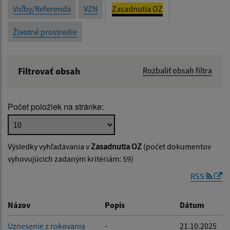
Voľby/Referendá
VZN
Zasadnutia OZ
Životné prostredie
Filtrovať obsah
Rozbaliť obsah filtra
Názov:
Počet položiek na stránke:
Popis:
Výsledky vyhľadávania v
Zasadnutia OZ
(počet dokumentov
Dátum zverejnenia od:
vyhovujúcich zadaným kritériám: 59)
RSS
Dátum zverejnenia do:
Názov
Popis
Dátum
Uznesenie z rokovania
-
21.10.2025