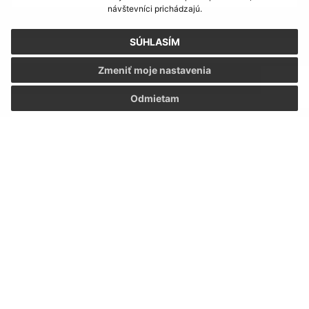
návštevníci prichádzajú.
E-mailová adresa (povinné)
SÚHLASÍM
Zmeniť moje nastavenia
Text vašej správy (povinné)
Odmietam
Oboznámil som sa so
spracúvaním osobných
údajov
Google reCaptcha Response
Odoslať správu