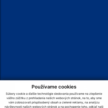
† BOHOSLUŽBY †
VIAC >>>
Je táto stránka užitočná?
Áno
Nie
Boli tieto 
Boli 
Našli ste na stránke chybu?
Napíšte nám
Hľadaný výraz...
Používame cookies
Napíšte nám:
Súbory cookie a ďalšie technológie sledovania používame na zlepšenie
Meno (povinné)
vášho zážitku z prehliadania našich webových stránok, na to, aby sme
vám zobrazovali prispôsobený obsah a cielené reklamy, na analýzu
návštevnosti našich webových stránok a na pochopenie toho, odkiaľ naši