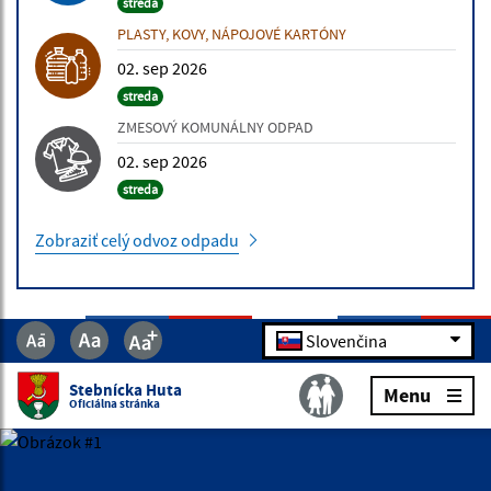
streda
PLASTY, KOVY, NÁPOJOVÉ KARTÓNY
02. sep 2026
streda
ZMESOVÝ KOMUNÁLNY ODPAD
02. sep 2026
streda
Zobraziť celý odvoz odpadu
Slovenčina
ÚRADNÁ TABUĽA
Stebnícka Huta
Menu
16.07.2026 | Rôzne
Oficiálna stránka
Výzva na vykonanie výrubu/okliesnenia stromov a iných
porastov