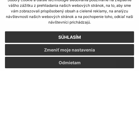
Meno (povinné)
vášho zážitku z prehliadania našich webových stránok, na to, aby sme
vám zobrazovali prispôsobený obsah a cielené reklamy, na analýzu
návštevnosti našich webových stránok a na pochopenie toho, odkiaľ naši
návštevníci prichádzajú.
E-mailová adresa (povinné)
SÚHLASÍM
Zmeniť moje nastavenia
Text vašej správy (povinné)
Odmietam
Oboznámil som sa so
spracúvaním osobných
údajov
Google reCaptcha Response
Odoslať správu