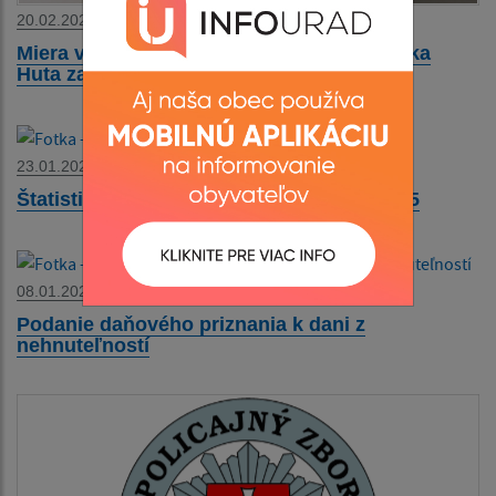
20.02.2026
Miera vytriedenia odpadov v obci Stebnícka
Huta za rok 2025
23.01.2026
Štatistika obce Stebnícka Huta za rok 2025
08.01.2026
Podanie daňového priznania k dani z
nehnuteľností