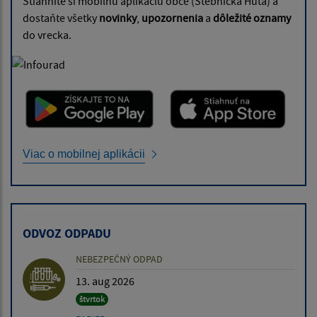
Stiahnite si mobilnú aplikáciu obce (Stebnícka Huta) a
dostaňte všetky
novinky
,
upozornenia
a
dôležité oznamy
do vrecka.
Viac o mobilnej aplikácii
ODVOZ ODPADU
NEBEZPEČNÝ ODPAD
13. aug 2026
štvrtok