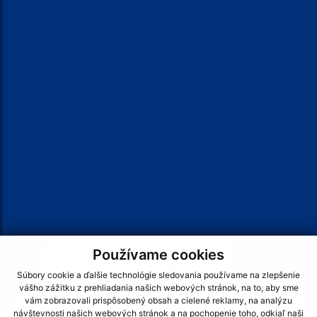
† BOHOSLUŽBY †
VIAC >>>
Je táto stránka užitočná?
Áno
Nie
Boli tieto 
Boli 
Našli ste na stránke chybu?
Napíšte nám
Hľadaný výraz...
Používame cookies
Napíšte nám:
Súbory cookie a ďalšie technológie sledovania používame na zlepšenie
Meno (povinné)
vášho zážitku z prehliadania našich webových stránok, na to, aby sme
vám zobrazovali prispôsobený obsah a cielené reklamy, na analýzu
návštevnosti našich webových stránok a na pochopenie toho, odkiaľ naši