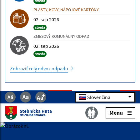
streda
PLASTY, KOVY, NÁPOJOVÉ KARTÓNY
02. sep 2026
streda
ZMESOVÝ KOMUNÁLNY ODPAD
02. sep 2026
streda
Zobraziť celý odvoz odpadu
Slovenčina
ÚRADNÁ TABUĽA
Stebnícka Huta
Menu
16.07.2026 | Rôzne
Oficiálna stránka
Výzva na vykonanie výrubu/okliesnenia stromov a iných
porastov