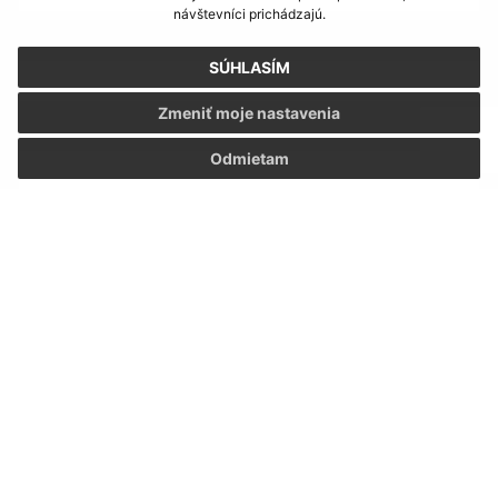
návštevníci prichádzajú.
E-mailová adresa (povinné)
SÚHLASÍM
Zmeniť moje nastavenia
Text vašej správy (povinné)
Odmietam
Oboznámil som sa so
spracúvaním osobných
údajov
Google reCaptcha Response
Odoslať správu