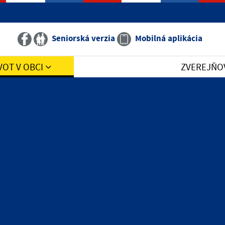
Seniorská verzia
Mobilná aplikácia
VOT V OBCI
ZVEREJŇO