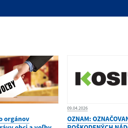
09.04.2026
o orgánov
OZNAM: OZNAČOVA
ávy obci a voľby
POŠKODENÝCH NÁD