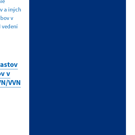
ÚRADNÉ HODINY
Deň
Čas
Pondelok:
7:00 - 15:30
rastov
Utorok:
7:00 - 15:30
ov v
Streda:
7:00 - 15:30
VN/VVN
Štvrtok:
7:00 - 15:30
Piatok:
7:00 - 15:30
Obedňajšia prestávka:
11:30 -
12:00