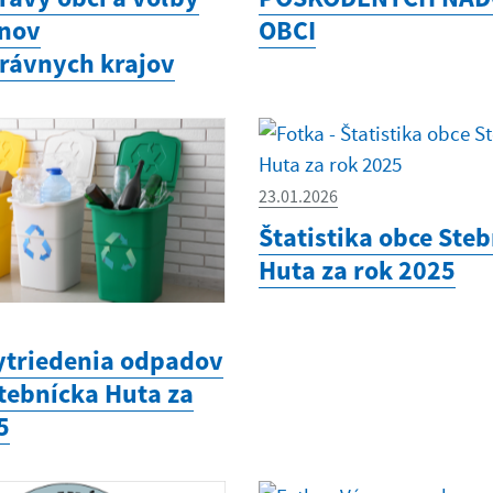
ánov
OBCI
rávnych krajov
23.01.2026
Štatistika obce Ste
Huta za rok 2025
ytriedenia odpadov
Stebnícka Huta za
5