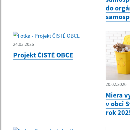
do org
samosp
24.03.2026
Projekt ČISTÉ OBCE
20.02.2026
Miera v
v obci 
rok 202