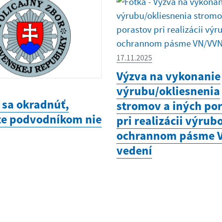
17.11.2025
Výzva na vykonanie
výrubu/okliesnenia
 sa okradnúť,
stromov a iných po
te podvodníkom nie
pri realizácii výrub
ochrannom pásme 
vedení