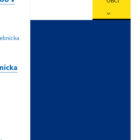
OBCI
29.12.2025 | Územný plán
Oznámenie o strategickom
dokumente
11.11.2025 | VZN
VZN obce Stebnícka Huta č.
2025/1
bnícka
21.10.2025 | Zasadnutia OZ
Uznesenie z rokovania Obecného
zastupiteľstva obce Stebnícka
Huta, ktoré sa konalo dňa
02.10.2025
Zobraziť ďalšie oznamy